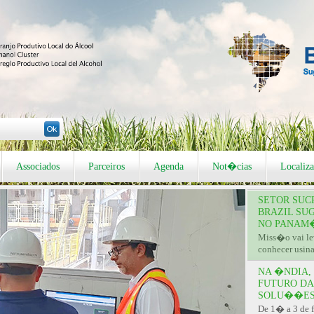
Associados
Parceiros
Agenda
Not�cias
Locali
SETOR SUC
BRAZIL SU
NO PANAM�
Miss�o vai lev
conhecer usin
NA �NDIA,
FUTURO DA
SOLU��ES
De 1� a 3 de 