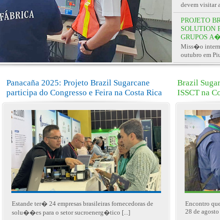
devem visitar 
PROJETO B
SOLUTION 
GRUPOS A�
Miss�o interna
outubro em Piu
Panacaña 2025: Projeto Brazil Sugarcane
Brazil Suga
participa do Congresso e Feira na Costa Rica
ISSCT na C
Estande ter� 24 empresas brasileiras fornecedoras de
Encontro que
28 de agosto 
solu��es para o setor sucroenerg�tico [...]