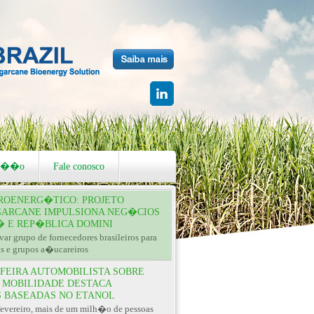
za��o
Fale conosco
ROENERG�TICO: PROJETO
GARCANE IMPULSIONA NEG�CIOS
 E REP�BLICA DOMINI
ar grupo de fornecedores brasileiros para
as e grupos a�ucareiros
 FEIRA AUTOMOBILISTA SOBRE
 MOBILIDADE DESTACA
 BASEADAS NO ETANOL
fevereiro, mais de um milh�o de pessoas