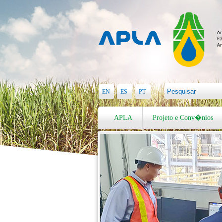
EN
ES
PT
APLA
Projeto e Conv�nios
V�deos