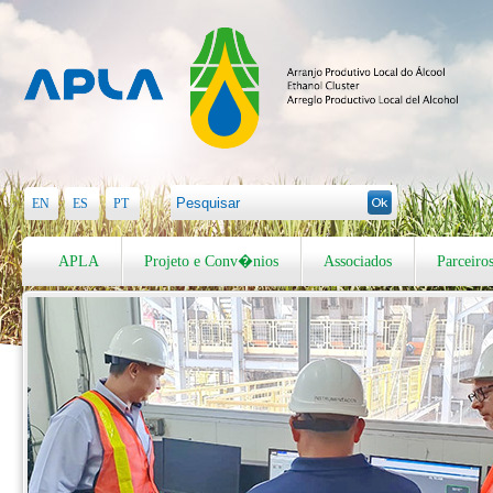
EN
ES
PT
APLA
Projeto e Conv�nios
Associados
Parceiro
V�deos